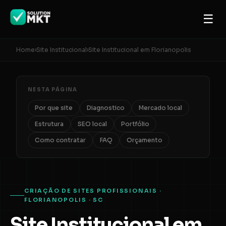
☰
Home
›
Site Institucional
›
Site Institucional em Florianopolis
NESTA PÁGINA
Por que site
Diagnostico
Mercado local
Estrutura
SEO local
Portfólio
Como contratar
FAQ
Orçamento
CRIAÇÃO DE SITES PROFISSIONAIS ·
FLORIANOPOLIS · SC
Site Institucional em