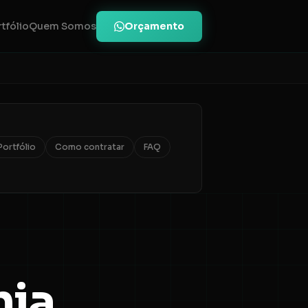
Orçamento
tfólio
Quem Somos
Portfólio
Como contratar
FAQ
nia