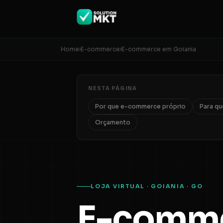
Home
›
E-commerce
›
E-commerce em Goiania
NESTA PÁGINA
Por que e-commerce próprio
Para q
Orçamento
LOJA VIRTUAL · GOIANIA · GO
E-comme