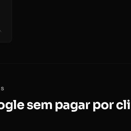
.
AS
gle sem pagar por cl