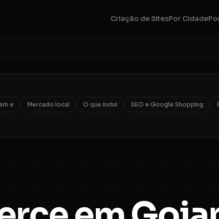
Criação de Sites
Por Cidade
Por
uem e
Mercado local
O que inclui
SEO e Google Shopping
rce em Goia