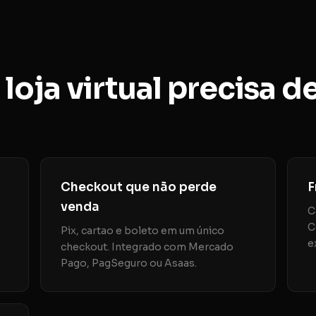
oja virtual precisa d
Checkout que não perde
F
venda
C
C
Pix, cartao e boleto em um único
e
checkout. Integrado com Mercado
Pago, PagSeguro ou Asaas.