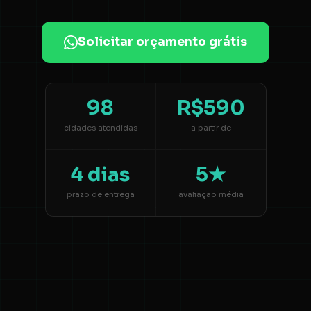
Solicitar orçamento grátis
98
R$590
cidades atendidas
a partir de
4 dias
5★
prazo de entrega
avaliação média