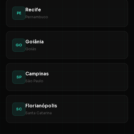
Recife
PE
Pernambuco
Goiânia
GO
Goiás
Campinas
SP
São Paulo
Florianópolis
SC
Santa Catarina