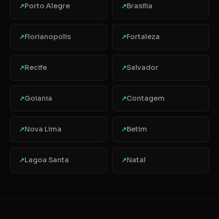
Porto Alegre
Brasilia
↗
↗
Florianopolis
Fortaleza
↗
↗
Recife
Salvador
↗
↗
Goiania
Contagem
↗
↗
Nova Lima
Betim
↗
↗
Lagoa Santa
Natal
↗
↗