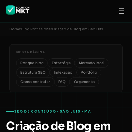
☰
Home
›
Blog Profissional
›
Criação de Blog em São Luis
NESTA PÁGINA
Por que blog
Estratégia
Mercado local
Estrutura SEO
Indexacao
Portfólio
Como contratar
FAQ
Orçamento
SEO DE CONTEÚDO · SÃO LUIS · MA
Criação de Blog em