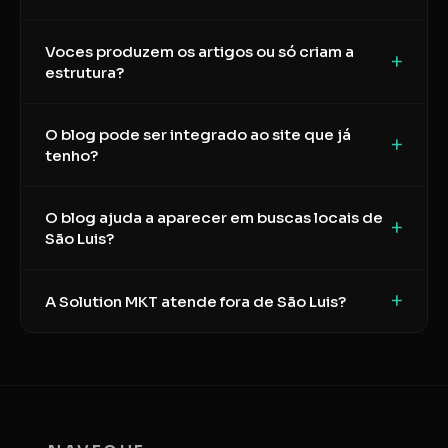
Voces produzem os artigos ou só criam a
+
estrutura?
O blog pode ser integrado ao site que já
+
tenho?
O blog ajuda a aparecer em buscas locais de
+
São Luis?
+
A Solution MKT atende fora de São Luis?