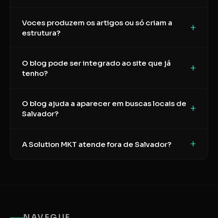
Voces produzem os artigos ou só criam a
+
estrutura?
O blog pode ser integrado ao site que já
+
tenho?
O blog ajuda a aparecer em buscas locais de
+
Salvador?
+
A Solution MKT atende fora de Salvador?
NAVEGUE