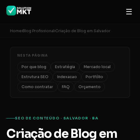
☰
Home
›
Blog Profissional
›
Criação de Blog em Salvador
NESTA PÁGINA
Por que blog
Estratégia
Mercado local
Estrutura SEO
Indexacao
Portfólio
Como contratar
FAQ
Orçamento
SEO DE CONTEÚDO · SALVADOR · BA
Criação de Blog em