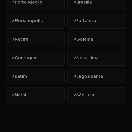
Porto Alegre
Brasilia
↗
↗
Florianopolis
Fortaleza
↗
↗
Recife
Goiania
↗
↗
Contagem
Nova Lima
↗
↗
Betim
Lagoa Santa
↗
↗
Natal
São Luis
↗
↗