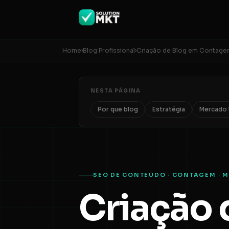
Home
›
Blog Profissional
›
Criação de Blog em Contag
NESTA PÁGINA
Por que blog
Estratégia
Mercado 
SEO DE CONTEÚDO · CONTAGEM · 
Criação