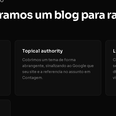
DO
ramos um blog para r
Topical authority
L
Cobrimos um tema de forma
C
abrangente, sinalizando ao Google que
s
seu site e a referencia no assunto em
d
Contagem.
v