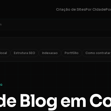
Criação de Sites
Por Cidade
Por
em
local
Estrutura SEO
Indexacao
Portfólio
Como contratar
MG
 de Blog em 