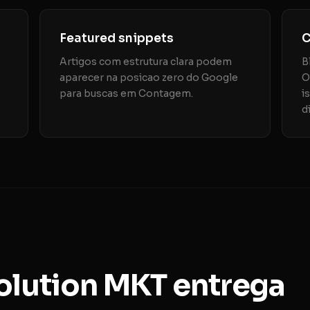
Featured snippets
C
e
Artigos com estrutura clara podem
B
aparecer na posicao zero do Google
O
para buscas em Contagem.
i
d
Solution MKT entrega