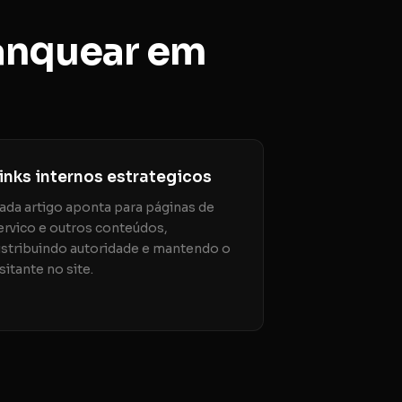
anquear em
inks internos estrategicos
ada artigo aponta para páginas de
ervico e outros conteúdos,
istribuindo autoridade e mantendo o
isitante no site.