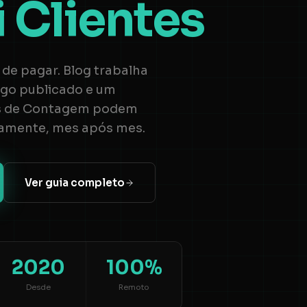
i Clientes
de pagar. Blog trabalha
igo publicado e um
es de Contagem podem
amente, mes após mes.
Ver guia completo
2020
100%
Desde
Remoto